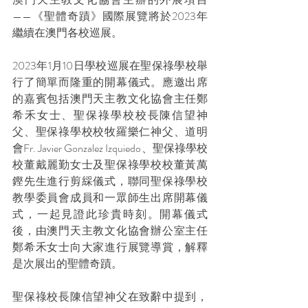
——《聖體奇蹟》國際展覽將於2023年
繼續在澳門各校巡展。
2023年1月10日學校巡展在聖保祿學校舉
行了簡單而隆重的開幕儀式。應邀出席
的嘉賓包括澳門天主教文化協會主任鄭
希禾女士、聖保祿學校校長陳信望神
父、聖保祿學校校牧羅樂仁神父、道明
會Fr. Javier Gonzalez Izquiedo、聖保祿學校
校董戴麗勤女士及聖保祿學校校董黃萬
鏗先生進行剪綵儀式，聯同聖保祿學校
教學委員會成員和一眾師生出席開幕儀
式，一起見證此珍貴時刻。開幕儀式
後，由澳門天主教文化協會辦公室主任
鄭希禾女士向大家進行展覽導賞，解釋
是次展出的聖體奇蹟。
聖保祿校長陳信望神父在致辭中提到，