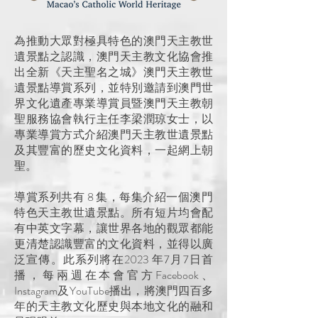
為推動大眾對極具特色的澳門天主教世
遺景點之認識，澳門天主教文化協會推
出全新《天主聖名之城》澳門天主教世
遺景點導賞系列，並特別邀請到澳門世
界文化遺產專業導賞員暨澳門天主教朝
聖服務協會執行主任李梁潤琼女士，以
專業導賞方式介紹澳門天主教世遺景點
及其豐富的歷史文化資料，一起網上朝
聖。
導賞系列共有 8 集，每集介紹一個澳門
特色天主教世遺景點。所有短片均會配
有中英文字幕，讓世界各地的觀眾都能
更清楚認識豐富的文化資料，並得以廣
泛宣傳。此系列將在2023 年7月7日首
播，每兩週在本會官方Facebook、
Instagram及YouTube播出，將澳門四百多
年的天主教文化歷史與本地文化的融和