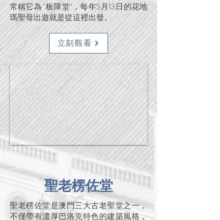
常稱它為 "板障堂"，每年5月13日的花地
瑪聖母出遊就是從這裡出發。
立刻觀看
聖老楞佐堂
聖老楞佐堂是澳門三大古老聖堂之一，
不僅帶有濃厚巴洛克特色的建築風格，