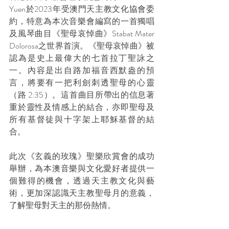
Yuen於2023年受澳門天主教文化協會委
約，特意為本次音樂會編寫的一首獨唱
及風琴曲目《聖母哀悼曲》Stabat Mater 
Dolorosa之世界首演。《聖母哀悼曲》被
認為是史上最偉大的七首拉丁聖詠之
一。內容是出自路加福音西默盎的預
言，將要有一把利劍刺透聖母的心靈
（路 2:35）。這首曲目所帶出的信息著
重於靈性及情感上的結合，亦即聖母及
所有基督徒與十字架上耶穌基督的結
合。
此次《玄義的玫瑰》聖樂欣賞會的成功
舉辦，為本澳音樂與文化愛好者提供一
個難得的機會，透過天主教文化與藝
術，更加深認識天主教聖母月的意義，
了解聖母對天主的那份熱情。