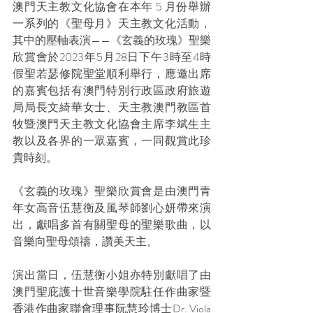
澳門天主教文化協會在本年 5 月份舉辦
一系列的《聖母月》天主教文化活動
，
其中的壓軸表演——《玄義的玫瑰》聖樂
欣賞會於2023年5月28日下午3時至4時
假聖若瑟修院聖堂順利舉行，應邀出席
的嘉賓包括有澳門特別行政區政府旅遊
局局長文綺華女士、天主教澳門教區首
牧暨澳門天主教文化協會主席李斌生主
教以及各界的一眾嘉賓，一同觀賞此珍
貴時刻。
《玄義的玫瑰》聖樂欣賞會是由澳門青
年女高音伍慧衡及風琴師劉心妍帶來演
出，獻唱多首有關聖母的聖樂歌曲，以
音樂向聖母頌禱，讚美天主。
演出當日，伍慧衡小姐亦特別獻唱了由
澳門聖庇護十世音樂學院駐任作曲家暨
香港作曲家聯會理事阮慧玲博士Dr. Viola 