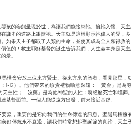
以嬰孩的姿態呈現於世，為讓我們能接納祂、擁祂入懷。天主
們在謙卑的道路上跟隨祂。天主就是這樣顯示祂偉大的愛，多
福。如果天主子都取了人類的生命，並使其成為全人類得救的
有價值的！救主耶穌基督的誕生告訴我們，人生命本身是天主
主的愛。
誕馬槽會安放三位東方賢士。從東方來的智者，看見那星，
：1-12）。他們帶來的珍貴禮物喻意深遠：「黃金」是為
他的天主性；「沒藥」是為他神聖的人性：將經歷死亡和埋葬
到達基督面前。一個人能從遠方出發，前來接近基督。
不要緊，重要的是它向我們的生命傳達的訊息。聖誕馬槽擁
的美好傳統永不衰退，讓我們時常想起聖誕節的真諦，天主