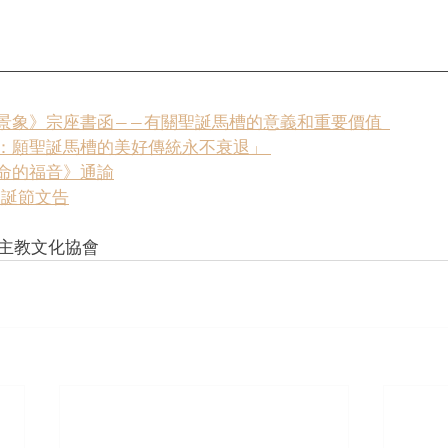
景象》宗座書函——有關聖誕馬槽的意義和重要價值  
：願聖誕馬槽的美好傳統永不衰退」 
命的福音》通諭
聖誕節文告
天主教文化協會