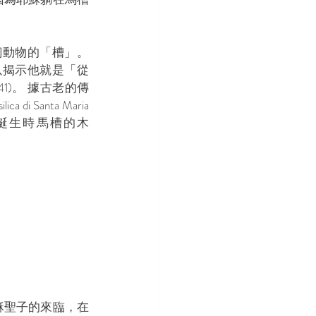
飼動物的「槽」。
以揭示他就是「從
1)。 據古老的傳
 Santa Maria 
耶穌誕生時馬槽的木
穌聖子的來臨，在