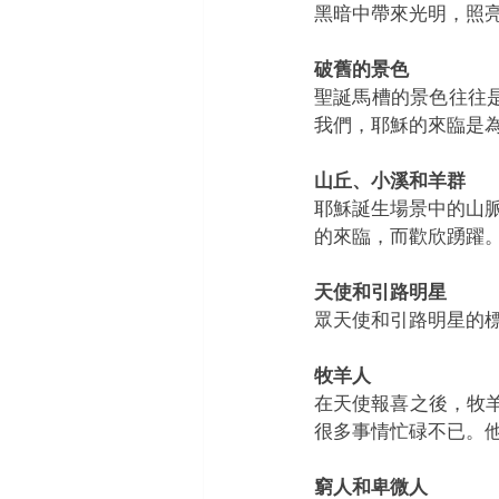
黑暗中帶來光明，照亮
破舊的景色
聖誕馬槽的景色往往
我們，耶穌的來臨是
山丘、小溪和羊群
耶穌誕生場景中的山
的來臨，而歡欣踴躍。
天使和引路明星
眾天使和引路明星的
牧羊人
在天使報喜之後，牧
很多事情忙碌不已。
窮人和卑微人