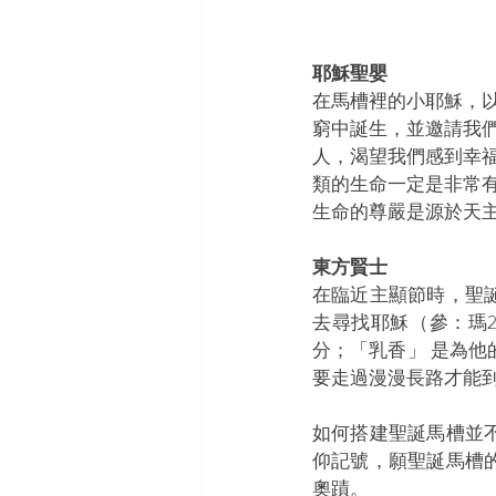
耶穌聖嬰
在馬槽裡的小耶穌，
窮中誕生，並邀請我
人，渴望我們感到幸
類的生命一定是非常
生命的尊嚴是源於天
東方賢士
在臨近主顯節時，聖
去尋找耶穌（參：瑪2
分；「乳香」 是為
要走過漫漫長路才能
如何搭建聖誕馬槽並
仰記號，願聖誕馬槽
奧蹟。