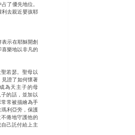
中占了優先地位。
權利去親近嬰孩耶
好表示在耶穌開創
即喜樂地以非凡的
大聖若瑟。聖母以
，見證了如何懷著
成為天主子的母
兒子的話，並加以
瑟常常被描繪為手
在瑪利亞旁，保護
孜不倦地守護他的
把自己託付給上主