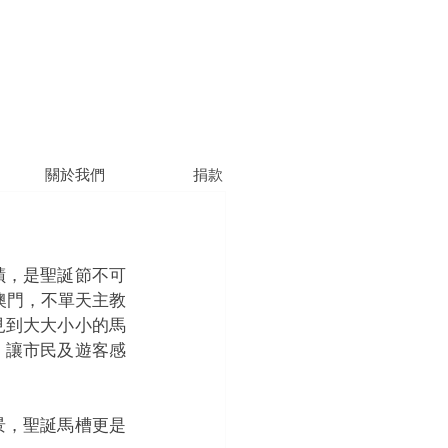
關於我們
捐款
蹟，是聖誕節不可
澳門，不單天主教
見到大大小小的馬
，讓市民及遊客感
景，聖誕馬槽更是