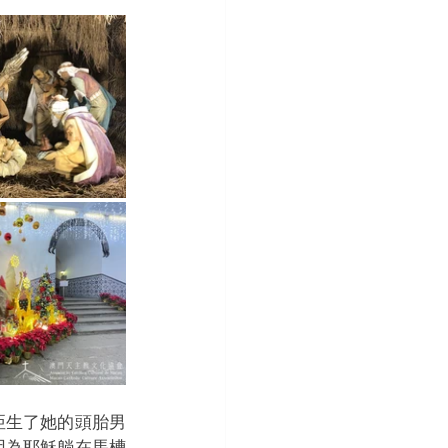
亞生了她的頭胎男
因為耶穌躺在馬槽