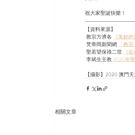
祝大家聖誕快樂！
【資料來源】
 教宗方濟各 
《美妙的
 梵蒂岡新聞網 
「教宗
 聖若望保祿二世 
《生
 李斌生主教 
2020年
【攝影】2020 澳門
相關文章