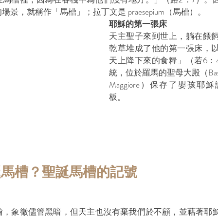
景，就稱作「馬槽」；拉丁文是 praesepium（馬槽）。
耶穌的第一張床
天主聖子來到世上，躺在餵
乾草堆成了他的第一張床，
天上降下來的食糧」（若6：4
統，位於羅馬的聖母大殿（Basilica di
Maggiore）保存了嬰孩
板。 
誕馬槽？聖誕馬槽的記號
繪，象徵儘管黑暗，但天主也沒有棄我們於不顧，並藉著耶