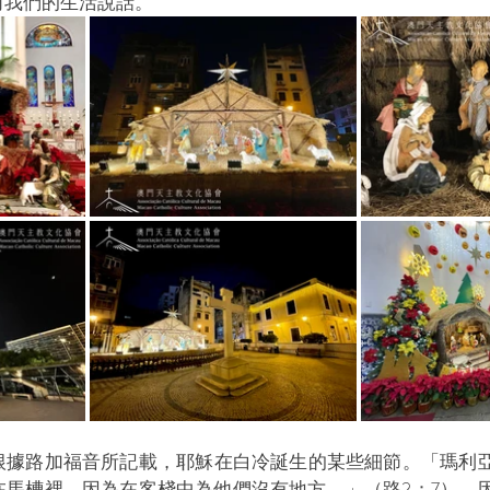
向我們的生活說話。
根據路加福音所記載，耶穌在白冷誕生的某些細節。「瑪利
在馬槽裡，因為在客棧中為他們沒有地方。」（路2：7）。