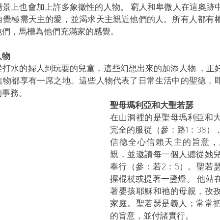
場景上也會加上許多象徵性的人物。 窮人和卑微人在這奧跡
自覺極需天主的愛，並渴求天主親近他們的人。所有人都有
他們，馬槽為他們充滿家的感覺。
物 
從打水的婦人到玩耍的兒童，這些幻想出來的加添人物 ，正
造物都享有一席之地。這些人物代表了日常生活中的聖德，
的事務。
聖母瑪利亞和大聖若瑟
在山洞裡的是聖母瑪利亞和
完全的服從（參：路1：38）
信德全心信賴天主的旨意，
親，並邀請每一個人聽從她
奉行（參：若2：5）。聖若
握棍杖或提著一盞燈。 他站
著嬰孩耶穌和祂的母親，孜
家庭。聖若瑟是義人；常常
的旨意，並付諸實行。 