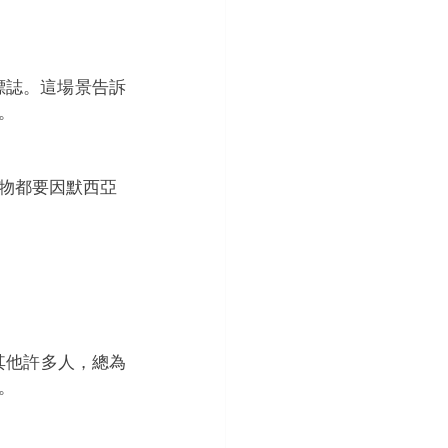
標誌。這場景告訴
。 
物都要因默西亞
其他許多人，總為
。