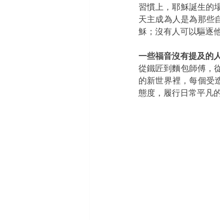
習慣上，耶穌誕生的
天主成為人是為那些
穌；沒有人可以驅逐
一些福音沒有提及的人
從鐵匠到麵包師傅，
的新世界裡，每個受
態度，履行日常平凡