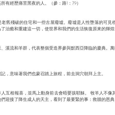
所有經歷痛苦黑夜的人。（參：路1：79） 
是老舊殘破的住宅和一些古屋廢墟。廢墟是人性墮落的可見
為了治癒和重建這一切，使世界和我們的生活恢復原來的輝煌
脈、溪流和羊群，代表整個受造界參與默西亞降臨的慶典。萬
 
標記，意味著我們也蒙召踏上旅程，前去洞穴朝拜上主。
羊人互相報喜，並馬上動身前去會晤嬰孩耶穌。 牧羊人不像
他們迎接了降生成人的天主，看到了最要緊的事：救贖的恩典