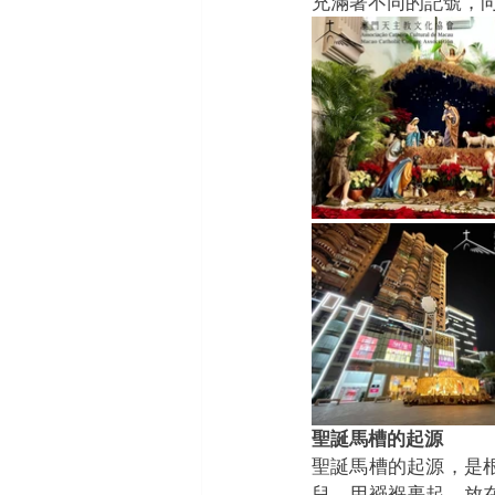
充滿著不同的記號，
聖誕馬槽的起源
聖誕馬槽的起源，是
兒，用襁褓裹起，放