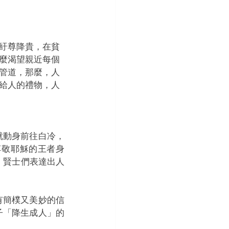
紆尊降貴，在貧
麼渴望親近每個
管道，那麼，人
給人的禮物，人
就動身前往白冷，
尊敬耶穌的王者身
。賢士們表達出人
有簡樸又美妙的信
子「降生成人」的