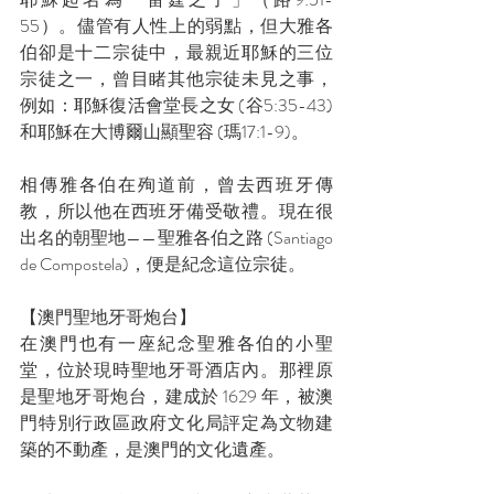
55）。儘管有人性上的弱點，但大雅各
伯卻是十二宗徒中，最親近耶穌的三位
宗徒之一，曾目睹其他宗徒未見之事，
例如：耶穌復活會堂長之女 (谷5:35-43) 
和耶穌在大博爾山顯聖容 (瑪17:1-9)。
相傳雅各伯在殉道前，曾去西班牙傳
教，所以他在西班牙備受敬禮。現在很
出名的朝聖地——聖雅各伯之路 (Santiago 
de Compostela)，便是紀念這位宗徒。
【澳門聖地牙哥炮台】
在澳門也有一座紀念聖雅各伯的小聖
堂，位於現時聖地牙哥酒店內。那裡原
是聖地牙哥炮台，建成於 1629 年，被澳
門特別行政區政府文化局評定為文物建
築的不動產，是澳門的文化遺產。