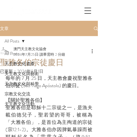
文章
All Posts
澳門天主教文化協會
All Posts
2024年7月25日
讀畢需時 2 分鐘
聖雅各伯宗徒慶日
天主教文化遺產
已更新：
2024年8月1日
天主教文化與藝術
每年的 7 月 25 日，天主教會慶祝聖雅各
天主教文化與科學
伯宗徒 (São Tiago Apóstolo) 的慶日。
宗教文化交流
【關於聖雅各伯】
天主教文化活動
聖雅各伯是耶穌十二宗徒之一，是漁夫
載伯德兒子，聖若望的哥哥，被稱為
「大雅各伯」，是首位為主殉道的宗徒 
(宗12:1-2)。大雅各伯亦因脾氣暴躁而被
耶穌起名為「雷霆之子」（路9:51-