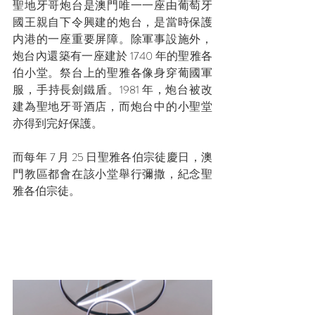
聖地牙哥炮台是澳門唯一一座由葡萄牙
國王親自下令興建的炮台，是當時保護
内港的一座重要屏障。除軍事設施外，
炮台內還築有一座建於 1740 年的聖雅各
伯小堂。祭台上的聖雅各像身穿葡國軍
服，手持長劍鐵盾。1981 年，炮台被改
建為聖地牙哥酒店，而炮台中的小聖堂
亦得到完好保護。
而每年 7 月 25 日聖雅各伯宗徒慶日，澳
門教區都會在該小堂舉行彌撒，紀念聖
雅各伯宗徒。