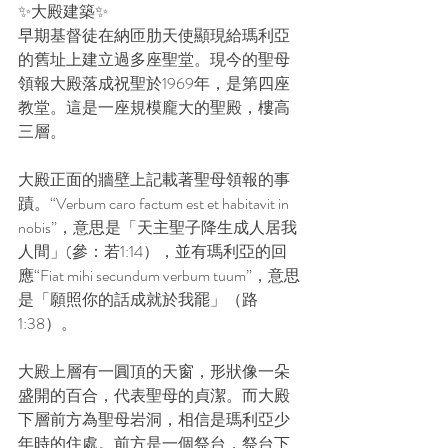
✨大殿建築✨
早期基督徒在納匝肋天使顯現給瑪利亞
的舊址上建立過多座聖堂。現今的聖母
領報大殿落成祝聖於1969年，是第四座
教堂。這是一座規模龐大的聖殿，樓高
三層。
大殿正面的牆壁上記載著聖母領報的事
蹟。“Verbum caro factum est et habitavit in 
nobis”，意思是「天主聖子降生成人居我
人間」(參：若1:14），並有瑪利亞的回
應“Fiat mihi secundum verbum tuum”，意思
是「願照你的話成就於我罷」（路 
1:38）。
大殿上層有一圓頂的天窗，形狀像一朵
盛開的百合，代表聖母的貞潔。而大殿
下層前方為聖母岩洞，相信是瑪利亞少
年時的住處。前方是一個祭台，祭台下