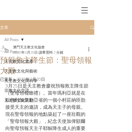
文章
All Posts
澳門天主教文化協會
All Posts
2020年3月25日
讀畢需時 2 分鐘
預報救主降生節：聖母領報
天主教文化遺產
大殿
天主教文化與藝術
已更新：
2023年3月20日
天主教文化與科學
3月25日是天主教會慶祝預報救主降生節
宗教文化交流
（聖母領報瞻禮）。當年瑪利亞就是在
以色列加里肋亞省的一個小村莊納匝肋
天主教文化活動
接受天主的邀請，成為天主子的母親。
現在聖母領報的地點築起了一座壯觀的
「聖母領報大殿」，紀念天使加俾額爾
向聖母預報天主子耶穌降生成人的重要