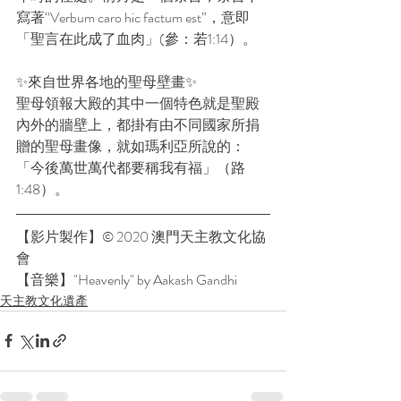
寫著“Verbum caro hic factum est”，意即
「聖言在此成了血肉」(參：若1:14）。
✨來自世界各地的聖母壁畫✨
聖母領報大殿的其中一個特色就是聖殿
內外的牆壁上，都掛有由不同國家所捐
贈的聖母畫像，就如瑪利亞所說的：
「今後萬世萬代都要稱我有福」（路
1:48）。
【影片製作】©️ 2020 澳門天主教文化協
會
【音樂】"Heavenly" by Aakash Gandhi
天主教文化遺產