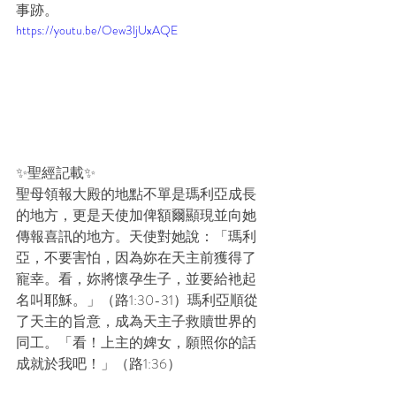
事跡。
https://youtu.be/Oew3ljUxAQE
✨聖經記載✨
聖母領報大殿的地點不單是瑪利亞成長
的地方，更是天使加俾額爾顯現並向她
傳報喜訊的地方。天使對她說：「瑪利
亞，不要害怕，因為妳在天主前獲得了
寵幸。看，妳將懷孕生子，並要給衪起
名叫耶穌。」（路1:30-31）瑪利亞順從
了天主的旨意，成為天主子救贖世界的
同工。「看！上主的婢女，願照你的話
成就於我吧！」（路1:36）