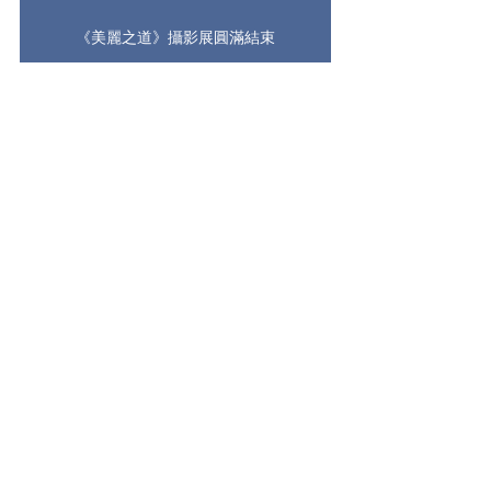
《美麗之道》攝影展圓滿結束
天主教文化活動
最新文章
查看全部