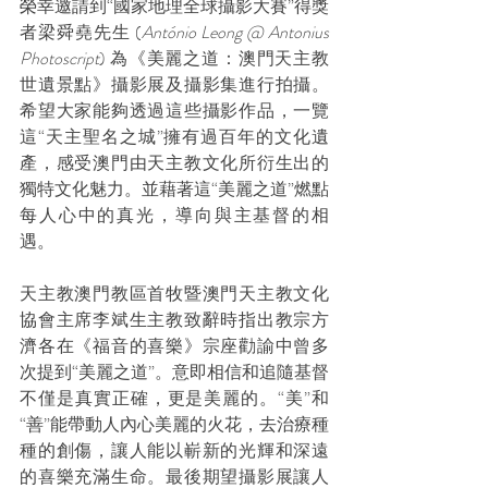
榮幸邀請到“國家地理全球攝影大賽”得獎
者梁舜堯先生 (
António Leong @ Antonius 
Photoscript
) 為《美麗之道：澳門天主教
世遺景點》攝影展及攝影集進行拍攝。
希望大家能夠透過這些攝影作品，一覽
這“天主聖名之城”擁有過百年的文化遺
產，感受澳門由天主教文化所衍生出的
獨特文化魅力。並藉著這“美麗之道”燃點
每人心中的真光，導向與主基督的相
遇。
天主教澳門教區首牧暨澳門天主教文化
協會主席李斌生主教致辭時指出教宗方
濟各在《福音的喜樂》宗座勸諭中曾多
次提到“美麗之道”。意即相信和追隨基督
不僅是真實正確，更是美麗的。“美”和
“善”能帶動人內心美麗的火花，去治療種
種的創傷，讓人能以嶄新的光輝和深遠
的喜樂充滿生命。最後期望攝影展讓人