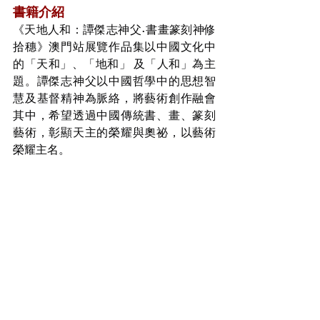
書籍介紹
《天地人和：譚傑志神父•書畫篆刻神修
拾穗》澳門站展覽作品集以中國文化中
的「天和」、「地和」 及「人和」為主
題。譚傑志神父以中國哲學中的思想智
慧及基督精神為脈絡，將藝術創作融會
其中，希望透過中國傳統書、畫、篆刻
藝術，彰顯天主的榮耀與奧祕，以藝術
榮耀主名。