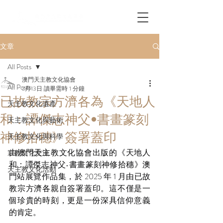
文章
All Posts
澳門天主教文化協會
All Posts
2月13日
讀畢需時 1 分鐘
已故教宗方濟各為《天地人
天主教文化遺產
和：譚傑志神父•書畫篆刻
天主教文化與藝術
神修拾穗》簽署蓋印
天主教文化與科學
由澳門天主教文化協會出版的《天地人
宗教文化交流
和：譚傑志神父•書畫篆刻神修拾穗》澳
天主教文化活動
門站展覽作品集，於 2025 年 1 月由已故
教宗方濟各親自簽署蓋印。這不僅是一
個珍貴的時刻，更是一份深具信仰意義
的肯定。