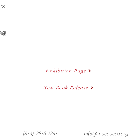
ZG8
釋權
Exhibition Page
New Book Release
(853) 2856 2247
info@macaucca.org