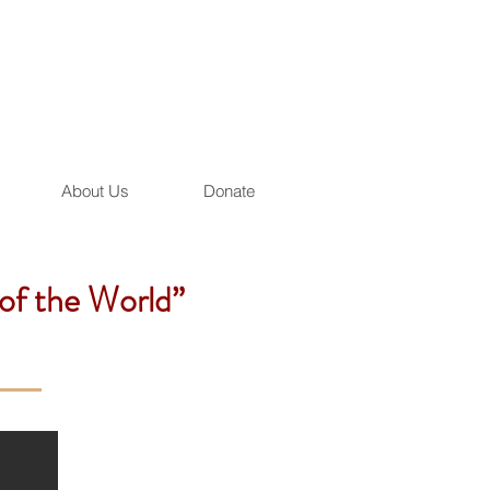
About Us
Donate
of the World”