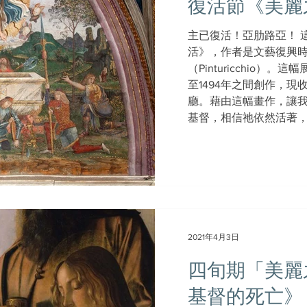
復活節《美麗
主已復活！亞肋路亞！ 
活》，作者是文藝復興
（Pinturicchio）。
至1494年之間創作，
廳。藉由這幅畫作，讓
基督，相信祂依然活著，與
2021年4月3日
四旬期「美麗
基督的死亡》