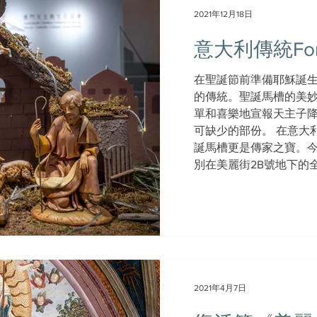
2021年12月18日
意大利傳統Fon
在聖誕節前準備耶穌誕
的傳統。聖誕馬槽的美
單和喜樂地宣報天主子
可缺少的部份。 在意大
誕馬槽更是傳家之寶。
別在美麗街2B號地下的全新
2021年4月7日