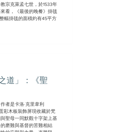
教宗克萊孟七世，於1533年
節來看，《最後的晚餐》掛毯
。整幅掛毯的面積約有45平方
之道」：《聖
作者是卡洛·克里韋利
i）。這個蛋彩木板裝飾屏現收藏於梵
們與聖母一同默觀十字架上基
今的磨難與基督的苦難相結