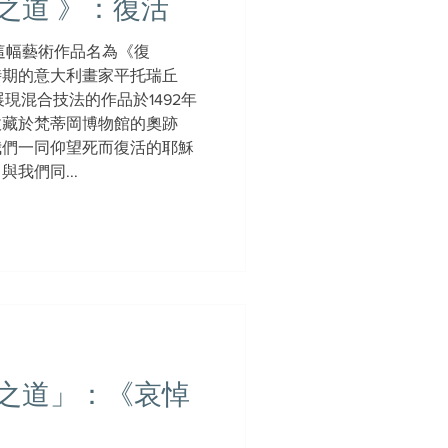
之道 》：復活
這幅藝術作品名為《復
時期的意大利畫家平托瑞丘
這幅展現混合技法的作品於1492年
現收藏於梵蒂岡博物館的奧跡
我們一同仰望死而復活的耶穌
我們同...
之道」：《哀悼