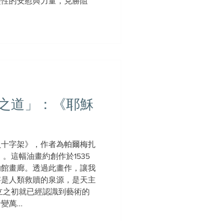
靈性的安慰與力量，克勝阻
之道」：《耶穌
負十字架》，作者為帕爾梅扎
ano）。這幅油畫約創作於1535
物館畫廊。透過此畫作，讓我
字是人類救贖的泉源，是天主
立之初就已經認識到藝術的
萬...