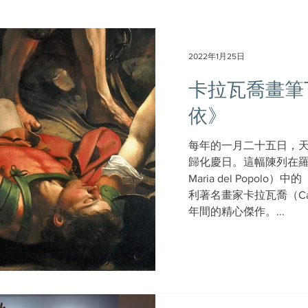
2022年1月25日
卡拉瓦喬畫筆
依》
每年的一月二十五日，
歸化慶日。這幅陳列在羅馬
Maria del Popol
利著名畫家卡拉瓦喬（Carav
年間的精心傑作。...