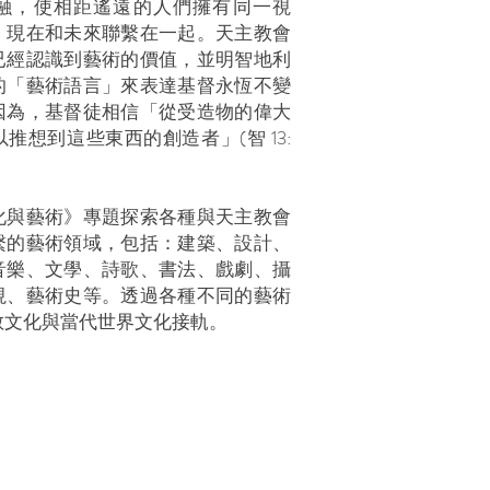
融，使相距遙遠的人們擁有同一視
、現在和未來聯繫在一起。天主教會
已經認識到藝術的價值，並明智地利
的「藝術語言」來表達基督永恆不變
因為，基督徒相信「從受造物的偉大
推想到這些東西的創造者」(智 13:
化與藝術》專題探索各種與天主教會
繫的藝術領域，包括：建築、設計、
音樂、文學、詩歌、書法、戲劇、攝
視、藝術史等。透過各種不同的藝術
教文化與當代世界文化接軌。