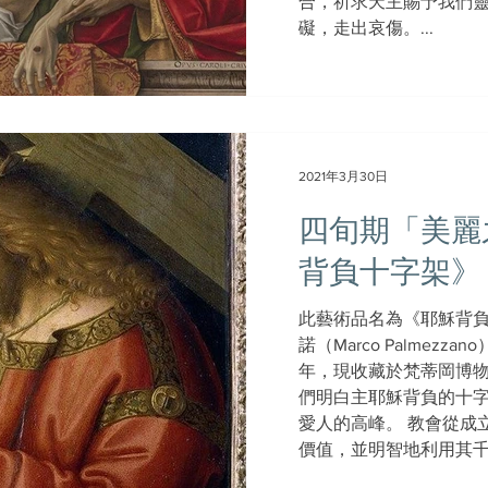
合，祈求天主賜予我們
礙，走出哀傷。...
2021年3月30日
四旬期「美麗
背負十字架》
此藝術品名為《耶穌背
諾（Marco Palmezz
年，現收藏於梵蒂岡博
們明白主耶穌背負的十
愛人的高峰。 教會從成
價值，並明智地利用其千變