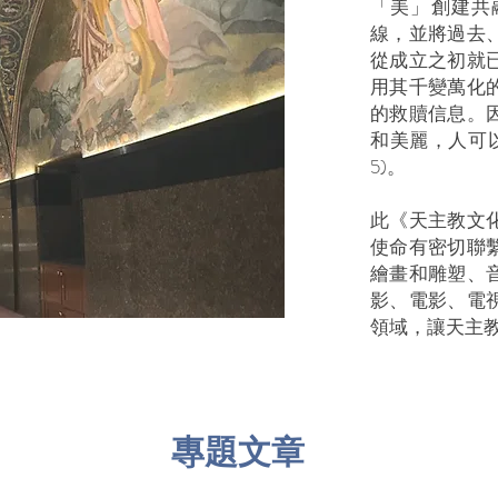
「美」創建共
線，並將過去
從成立之初就
用其千變萬化
的救贖信息。
和美麗，人可以
5)。
此《天主教文
使命有密切聯
繪畫和雕塑、
影、電影、電
領域，讓天主
專題文章