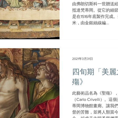
由弗朗切斯科一世贈送給
抵達梵蒂岡。從它的細
是在1516年底製作完成
米，由金銀絲線編...
2021年3月31日
四旬期「美麗
殤》
此藝術品名為《聖殤》，
（Carlo Crivell
蒂岡博物館畫廊。讓我
督的苦難，並將人類當