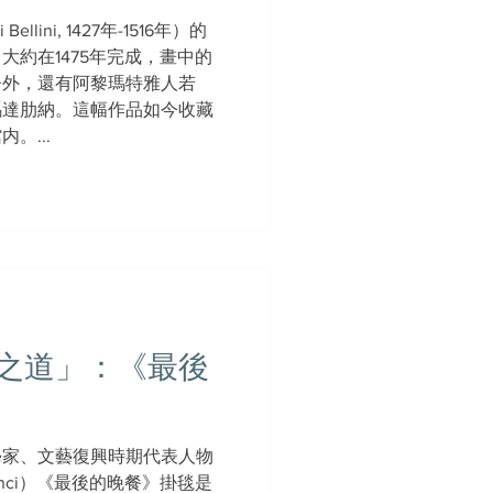
ellini, 1427年-1516年）的
大約在1475年完成，畫中的
督外，還有阿黎瑪特雅人若
瑪達肋納。這幅作品如今收藏
。...
之道」：《最後
學家、文藝復興時期代表人物
 Vinci）《最後的晚餐》掛毯是