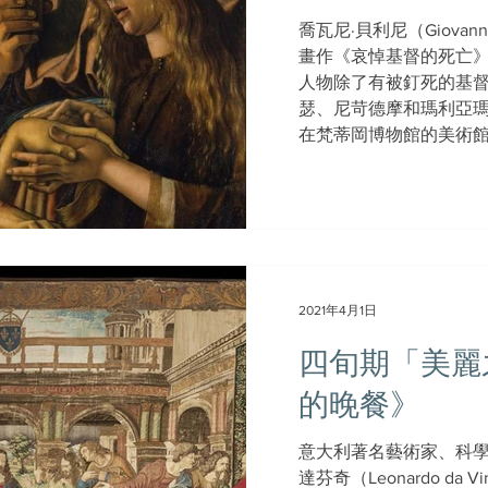
喬瓦尼·貝利尼（Giovanni B
畫作《哀悼基督的死亡》
人物除了有被釘死的基
瑟、尼苛德摩和瑪利亞
在梵蒂岡博物館的美術館内
2021年4月1日
四旬期「美麗
的晚餐》
意大利著名藝術家、科
達芬奇（Leonardo da