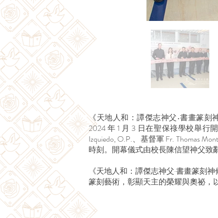
《天地人和：譚傑志神父•書畫篆刻
2024 年 1 月 3 日在聖保祿學校舉行開幕
Izquiedo, O.P.、基督軍 Fr.
時刻。開幕儀式由校長陳信望神父致
《天地人和：譚傑志神父·書畫篆刻
篆刻藝術，彰顯天主的榮耀與奧祕，