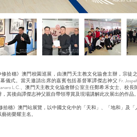
神修拾穗》澳門校園巡展，由澳門天主教文化協會主辦，宗徒
儀式。當天邀請出席的嘉賓包括基督軍譚傑志神父 Fr. Jospeh Tham, L.C
 Thomas Montanaro L.C.、澳門天主教文化協會辦公室主任鄭希
辭，其後由譚傑志神父親自帶領導賞及現場講解此次展出的作品
神修拾穗》澳門站展覽，以中國文化中的「天和」、「地和」及「
以藝術榮耀主名。