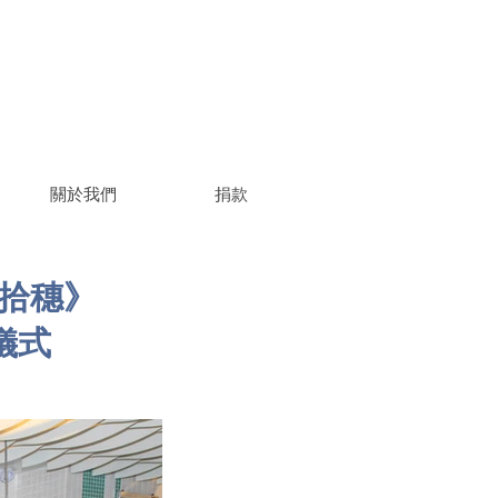
關於我們
捐款
修拾穗》
儀式