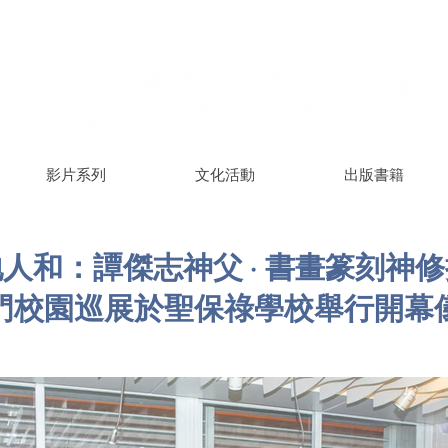
影片系列
文化活動
出版書籍
人和：譚傑志神父 · 書畫篆刻神
門校園巡展於聖保祿學校舉行開幕