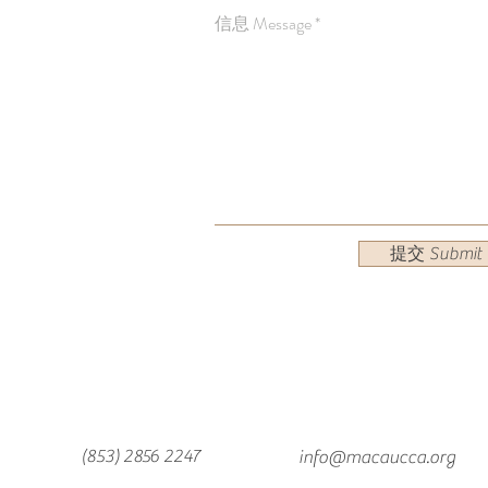
信息 Message
提交 Submit
(853) 2856 2247
info@macaucca.org