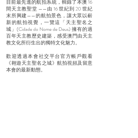
目前最先進的航拍系統，輯錄了本澳 16
間天主教聖堂 ——由 16 世紀到 20 世紀
末所興建——的航拍景色，讓大眾以嶄
新的航拍視覺，一覽這「天主聖名之
城」(Cidade do Nome de Deus) 擁有的過
百年天主教歷史建築，感受澳門由天主
教文化所衍生出的獨特文化魅力。
歡迎透過本會社交平台官方帳戶觀看
《翱遊天主聖名之城》航拍視頻及留意
本會的最新動態。
澳門美麗街2B地下
Rua Formosa N°. 2B R/C,
Macau