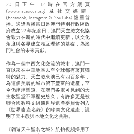
20 日正午 12 時在官方網頁
(
www.macaucca.org
) 及社交媒體
(Facebook, Instagram & YouTube) 隆重首
播。適逢首播當日是澳門特別行政區政
府成立 22 年紀念日，澳門天主教文化協
會致力在新的時代中繼續更新，以文化
角度與各界建立相互理解的基礎，為澳
門社會的未來貢獻。
作為一個中西文化交流的城市，澳門一
直以來在中華地區以至全球都有著其獨
特的魅力。天主教來澳已有四百多年，
為這個美麗的城市留下豐富的遺產，至
今仍津津樂道。在澳門各處可見到的天
主教聖堂不單歷史悠久，有許多更是被
聯合國教科文組織世界遺產委員會列入
《世界遺 產名錄》的珍貴文化遺產，說
明了天主教與本地文化之共融。
《翱遊天主聖名之城》航拍視頻採用了