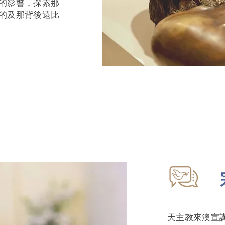
的影響，探索那
的及那背後遠比
天主教來澳宣