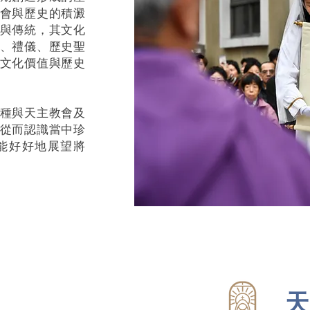
會與歷史的積澱
與傳統，其文化
、禮儀、歷史聖
文化價值與歷史
種與天主教會及
從而認識當中珍
能好好地展望將
天