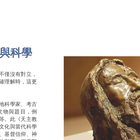
與科學
不僅沒有對立，
確理解時，這更
。
地科學家、考古
文物與題目，例
等。此《天主教
文化與當代科學
、基督信仰、神