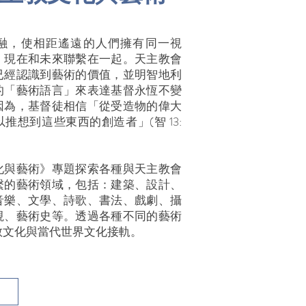
融，使相距遙遠的人們擁有同一視
、現在和未來聯繫在一起。天主教會
已經認識到藝術的價值，並明智地利
的「藝術語言」來表達基督永恆不變
因為，基督徒相信「從受造物的偉大
推想到這些東西的創造者」(智 13:
化與藝術》專題探索各種與天主教會
繫的藝術領域，包括：建築、設計、
音樂、文學、詩歌、書法、戲劇、攝
視、藝術史等。透過各種不同的藝術
教文化與當代世界文化接軌。