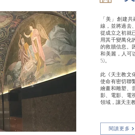
「美」創建共
線，並將過去
從成立之初就
用其千變萬化
的救贖信息。
和美麗，人可以
5)。
此《天主教文
使命有密切聯
繪畫和雕塑、
影、電影、電
領域，讓天主
閱讀更多