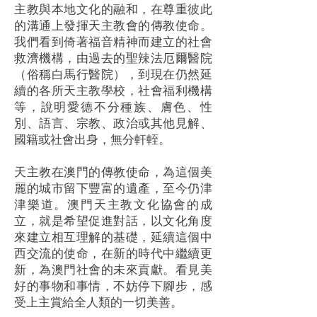
主教與本地文化的融和，在尊重彼此
的溝通上發揮天主教會的傳教使命。
我們看到倚著福音精神而建立的社會
救濟機構，由過去的聖辣法厄爾醫院
（俗稱白馬行醫院），到現在仍然延
續的各所天主教學校，社會福利機構
等，說明愛德不分種族、膚色、性
別、語言、宗教、政治或其他見解、
國籍或社會出身，無分軒輊。
天主教在澳門的傳教使命，為這個美
麗的城市留下豐富的遺產，至今仍津
津樂道。澳門天主教文化協會的成
立，就是希望促進對話，以文化角度
來建立相互理解的基礎，延續這個中
西交流的使命，在新的時代中繼續更
新，為澳門社會的未來貢獻。看見美
好的事物和事情，不妨停下腳步，感
受上主賞給全人類的一切美善。