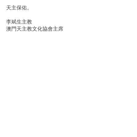
天主保佑。
李斌生主教
澳門天主教文化協會主席
澳門美麗街2B地下
Rua Formosa N°. 2B R/C,
Macau
(853)
2856 2247