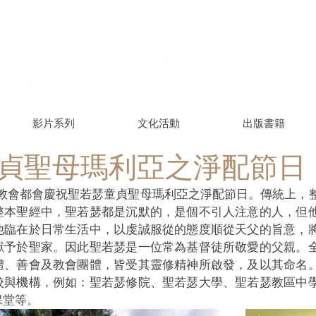
影片系列
文化活動
出版書籍
貞聖母瑪利亞之淨配節日
世教會都會慶祝聖若瑟童貞聖母瑪利亞之淨配節日。傳統上，
整本聖經中，聖若瑟都是沉默的，是個不引人注意的人，但
他臨在於日常生活中，以虔誠服從的態度順從天父的旨意，
獻予於聖家。因此聖若瑟是一位常為基督徒所敬愛的父親。
體、善會及教會團體，皆受其靈修精神所啟發，及以其命名
校與機構，例如：聖若瑟修院、聖若瑟大學、聖若瑟教區中
保堂等。