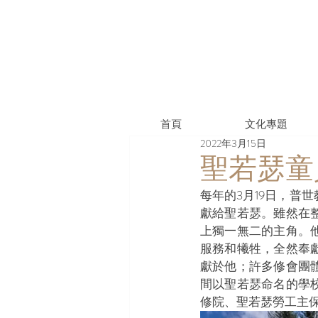
首頁
文化專題
2022年3月15日
聖若瑟童
每年的3月19日，普
獻給聖若瑟。雖然在
上獨一無二的主角。
服務和犧牲，全然奉
獻於他；許多修會團
間以聖若瑟命名的學
修院、聖若瑟勞工主