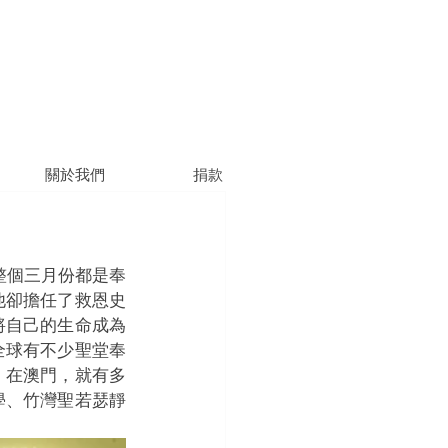
關於我們
捐款
整個三月份都是奉
他卻擔任了救恩史
將自己的生命成為
全球有不少聖堂奉
。在澳門，就有多
學、竹灣聖若瑟靜