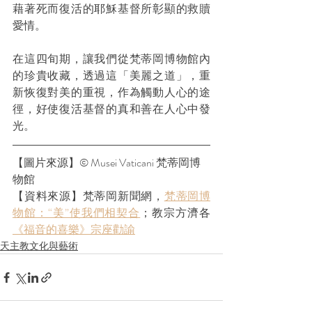
藉著死而復活的耶穌基督所彰顯的救贖
愛情。 
在這四旬期，讓我們從梵蒂岡博物館內
的珍貴收藏，透過這「美麗之道」，重
新恢復對美的重視，作為觸動人心的途
徑，好使復活基督的真和善在人心中發
光。
【圖片來源】© Musei Vaticani 梵蒂岡博
物館
【資料來源】梵蒂岡新聞網，
梵蒂岡博
物館：“美”使我們相契合
；教宗方濟各
《福音的喜樂》宗座勸諭
天主教文化與藝術