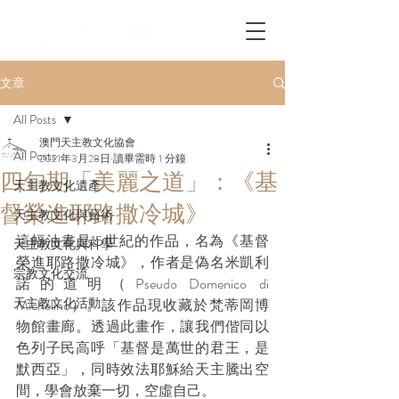
文章
All Posts
澳門天主教文化協會
All Posts
2021年3月28日
讀畢需時 1 分鐘
四旬期「美麗之道」：《基
天主教文化遺產
督榮進耶路撒冷城》
天主教文化與藝術
這幅油畫是15世紀的作品，名為《基督
天主教文化與科學
榮進耶路撒冷城》，作者是偽名米凱利
宗教文化交流
諾的道明（Pseudo Domenico di 
天主教文化活動
Michelino）。該作品現收藏於梵蒂岡博
物館畫廊。透過此畫作，讓我們偕同以
色列子民高呼「基督是萬世的君王，是
默西亞」，同時效法耶穌給天主騰出空
間，學會放棄一切，空虛自己。