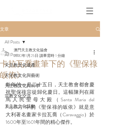
文章
All Posts
澳門天主教文化協會
All Posts
2022年1月25日
讀畢需時 1 分鐘
卡拉瓦喬畫筆下的《聖保祿
天主教文化遺產
皈依》
天主教文化與藝術
每年的一月二十五日，天主教會都會慶
天主教文化與科學
祝聖保祿宗徒歸化慶日。這幅陳列在羅
宗教文化交流
馬人民聖母大殿（Santa Maria del 
天主教文化活動
Popolo）中的《聖保祿的皈依》就是意
大利著名畫家卡拉瓦喬（Caravaggio）於
1600年至1601年間的精心傑作。