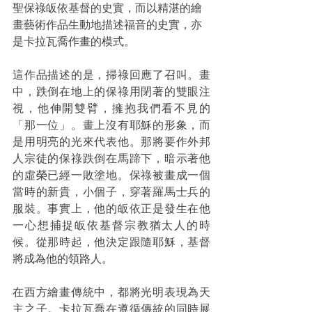
聖保祿皈依基督的史實，而以精湛的繪
畫藝術作品生動地描述福音的史實，亦
是卡拉瓦喬作畫的模式。
這作品描述的是，掃祿回應了召叫。畫
中，跌倒在地上的保祿用閉著的雙眼注
視，他伸開雙臂，擁抱我們看不見的
「那一位」。畫上沒有耶穌的形象，而
是用明亮的光來代表他。那將要作外邦
人宗徒的保祿跌倒在馬蹄下，暗示著他
的虛榮已經一敗塗地。保祿被畫成一個
當時的新貴，小個子，穿著羅馬士兵的
服裝。事實上，他的皈依正是發生在他
一心想捕捉皈依基督宗教猶太人的時
候。從那時起，他決定跟隨耶穌，基督
將成為他的領路人。
在西方繪畫傳統中，都將光明表現為天
主之子。卡拉瓦喬在遵循傳統的同時展