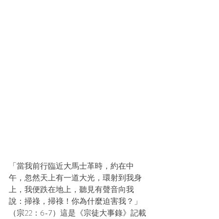
「當我前行臨近大馬士革時，約在中
午，忽然天上有一道大光，環射到我身
上，我便跌在地上，聽見有聲音向我
說：掃祿，掃祿！你為什麼迫害我？」
（宗22：6-7）這是《宗徒大事錄》記載